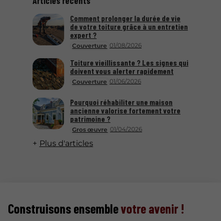
Articles récents
Comment prolonger la durée de vie
de votre toiture grâce à un entretien
expert ?
01/08/2026
Couverture
Toiture vieillissante ? Les signes qui
doivent vous alerter rapidement
01/06/2026
Couverture
Pourquoi réhabiliter une maison
ancienne valorise fortement votre
patrimoine ?
01/04/2026
Gros œuvre
Plus d'articles
Construisons ensemble
votre avenir !