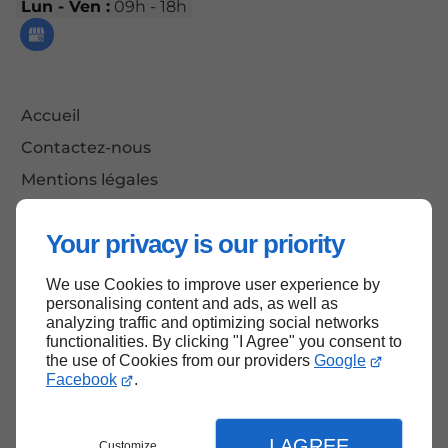
Lun - Ven :
09h - 18h
Accueil
Contactez-nous
Mentions légales
Plan du site
Your privacy is our priority
We use Cookies to improve user experience by
Haut de page
personalising content and ads, as well as
analyzing traffic and optimizing social networks
functionalities. By clicking "I Agree" you consent to
the use of Cookies from our providers
Google
Facebook
.
I AGREE
Customize