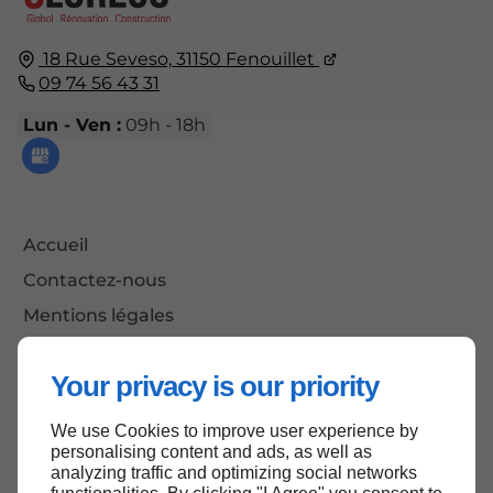
18 Rue Seveso,
31150
Fenouillet
09 74 56 43 31
Lun - Ven :
09h - 18h
Accueil
Contactez-nous
Mentions légales
Plan du site
Your privacy is our priority
We use Cookies to improve user experience by
Haut de page
personalising content and ads, as well as
analyzing traffic and optimizing social networks