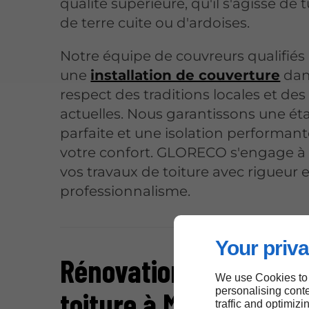
qualité supérieure, qu'il s'agisse de t
de terre cuite ou d'ardoises.
Notre équipe de couvreurs qualifiés
une
installation de couverture
dan
respect des traditions locales et de
actuelles. Nous garantissons une ét
parfaite et une isolation performan
votre confort. GLORECO s'engage à 
vos travaux de toiture avec rigueur e
professionnalisme.
Your priva
Rénovation et entreti
We use Cookies to
personalising conte
toiture à Montauban
traffic and optimizi