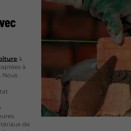
avec
oiture
à
daptées à
. Nous
tat
e
leures
tériaux de