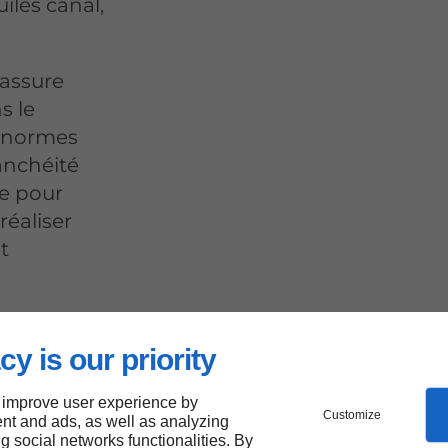
uiles canal,
 assure
s le
s normes
anchéité
te pour
réaliser
t
cy is our priority
en de
 improve user experience by
Customize
nt and ads, as well as analyzing
ng social networks functionalities. By