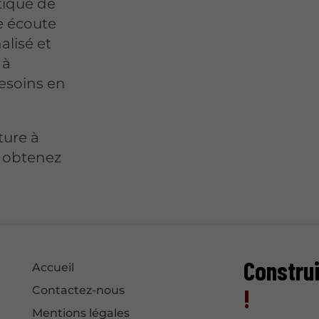
tique de
e écoute
lisé et
 à
esoins en
ture à
 obtenez
Constru
Accueil
!
Contactez-nous
Mentions légales