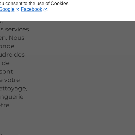
you consent to the use of Cookies
Google
Facebook
.
,
 services
en. Nous
conde
oudre des
x de
 sont
e votre
ettoyage,
inguerie
otre