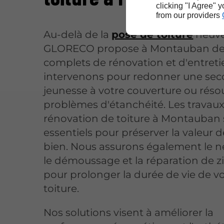
clicking "I Agree" 
from our providers
Au-delà de la
pose de toiture
neuve
GLORECO propose à Montauban des
complets de rénovation et d'entreti
intervenons pour redonner une se
jeunesse à votre couverture ou rés
problèmes d'étanchéité. Les travau
rénovation de toiture à Montauban
essentiels pour préserver la valeur d
bien. Nous assurons également le n
le démoussage et la réparation de z
pour prolonger la durée de vie de v
toiture.
Nos solutions visent à améliorer la